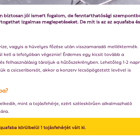
n biztosan jól ismert fogalom, de fenntarthatósági szempontb
rtogathat izgalmas meglepetéseket. De mit is az az aquafaba és
ize, vagyis a hüvelyes főzése után visszamaradó melléktermék.
ül kell a lefolyóban végeznie! Érdemes egy kicsit tovább a
és felhasználásig tároljuk a hűtőszekrényben. Lehetőleg 1-2 nap
a csicseriborsót, akkor a konzerv lecsöpögtetett levével is
aba?
kedik, mint a tojásfehérje, ezért széleskörűen alkalmazható
sára.
uafaba körülbelül 1 tojásfehérjét vált ki.