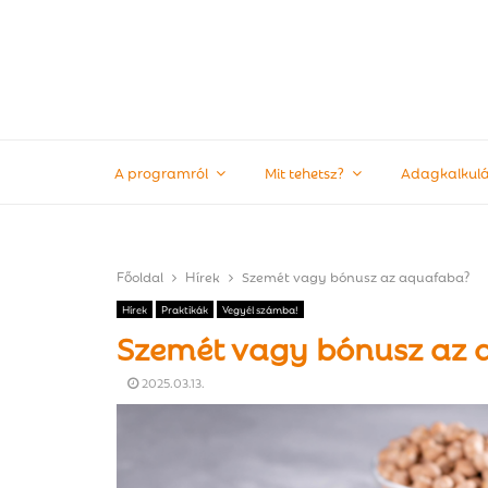
A programról
Mit tehetsz?
Adagkalkulá
Főoldal
Hírek
Szemét vagy bónusz az aquafaba?
Hírek
Praktikák
Vegyél számba!
Szemét vagy bónusz az 
2025.03.13.