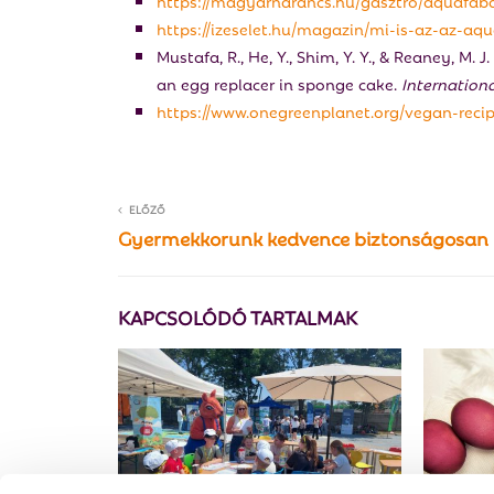
https://magyarnarancs.hu/gasztro/aquafab
https://izeselet.hu/magazin/mi-is-az-az-aq
Mustafa, R., He, Y., Shim, Y. Y., & Reaney, M
an egg replacer in sponge cake.
Internationa
https://www.onegreenplanet.org/vegan-reci
ELŐZŐ
Gyermekkorunk kedvence biztonságosan
KAPCSOLÓDÓ TARTALMAK