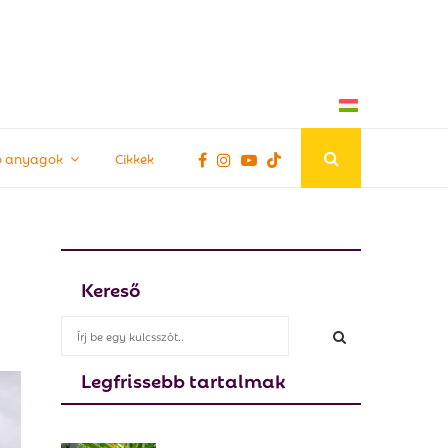
tő anyagok
Cikkek
Kereső
S
e
a
Legfrissebb tartalmak
S
r
c
E
h