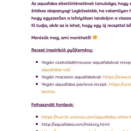
Az aquafaba sikertörténetének tanulsága, hogy s
értékes alapanyag! Legközelebb, ha valamilyen h
hogy egyszerűen a lefolyóban landoljon a vissza
Ki tudja, akár az is lehet, hogy egy új recepttel b
Mentsük meg, ami menthető!
Recept inspiráció gyűjtemény:
Vegán csokoládémousse aquafabával recep
aquafaba-val/
Vegán macaron aquafabával:
https://www.
Vegán aquafaba pavlova recept:
https://co
berries
Felhasznált források:
https://hun.hi-science.com/aquafaba-other
http://aquafaba.com/history.html