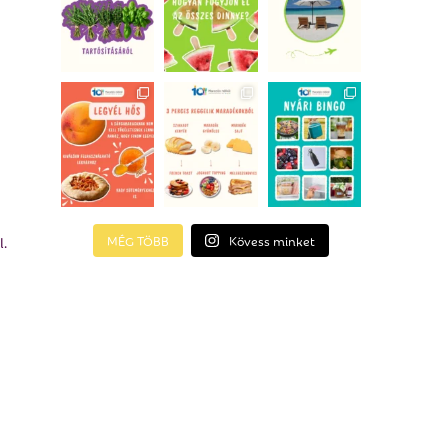
s
l.
MÉG TÖBB
Kövess minket