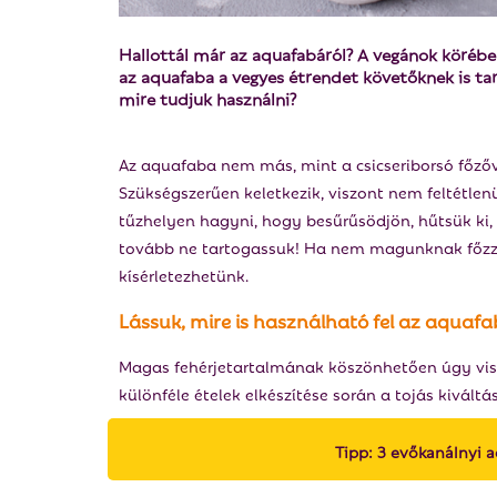
Hallottál már az aquafabáról? A vegánok körébe
az aquafaba a vegyes étrendet követőknek is ta
mire tudjuk használni?
Az aquafaba nem más, mint a csicseriborsó főzőv
Szükségszerűen keletkezik, viszont nem feltétlen
tűzhelyen hagyni, hogy besűrűsödjön, hűtsük ki, 
tovább ne tartogassuk! Ha nem magunknak főzzük 
kísérletezhetünk.
Lássuk, mire is használható fel az aquaf
Magas fehérjetartalmának köszönhetően úgy visel
különféle ételek elkészítése során a tojás kiváltá
Tipp: 3 evőkanálnyi aq