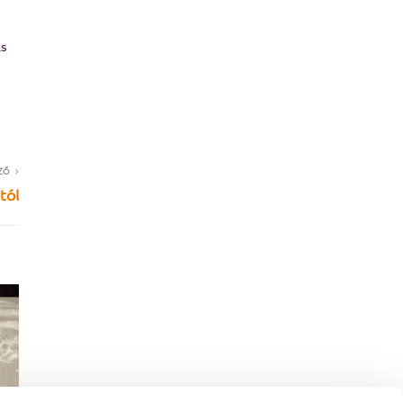
as
ZŐ
tól