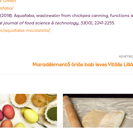
a-126465
uafaba/
. J. (2018). Aquafaba, wastewater from chickpea canning, functions 
l journal of food science & technology
,
53
(10), 2247-2255.
pe/aquafaba-mozzarella/
KÖVETKE
Maradékmentő óriás bab leves Vitális Lillá