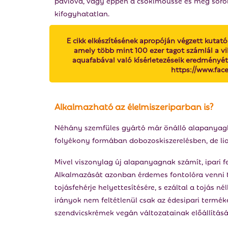
pavlova, vagy éppen a csokimousse és még sorol
kifogyhatatlan.
E cikk elkészítésének apropóján végzett kuta
amely több mint 100 ezer tagot számlál a v
aquafabával való kísérletezéseik eredményét.
https://www.fa
Alkalmazható az élelmiszeriparban is?
Néhány szemfüles gyártó már önálló alapanyagk
folyékony formában dobozoskiszerelésben, de liofil
Mivel viszonylag új alapanyagnak számít, ipari f
Alkalmazását azonban érdemes fontolóra venni te
tojásfehérje helyettesítésére, s ezáltal a tojás né
irányok nem feltétlenül csak az édesipari termék
szendvicskrémek vegán változatainak előállításá