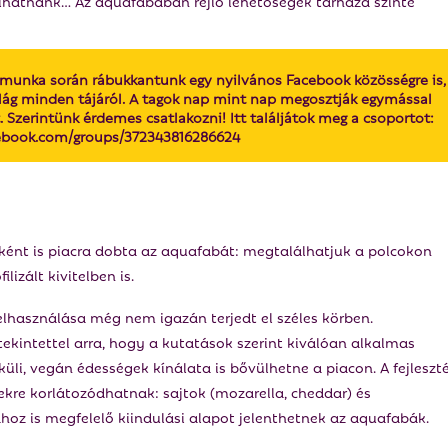
hatnánk… Az aquafabában rejlő lehetőségek tárháza szinte
tómunka során rábukkantunk egy nyilvános Facebook közösségre is,
ilág minden tájáról. A tagok nap mint nap megosztják egymással
 Szerintünk érdemes csatlakozni! Itt találjátok meg a csoportot:
cebook.com/groups/372343816286624
ént is piacra dobta az aquafabát: megtalálhatjuk a polcokon
izált kivitelben is.
elhasználása még nem igazán terjedt el széles körben.
kintettel arra, hogy a kutatások szerint kiválóan alkalmas
lküli, vegán édességek kínálata is bővülhetne a piacon. A fejleszté
ekre korlátozódhatnak: sajtok (mozarella, cheddar) és
hoz is megfelelő kiindulási alapot jelenthetnek az aquafabák.