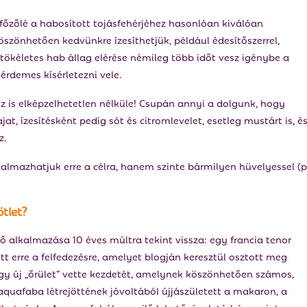
 főzőlé a habosított tojásfehérjéhez hasonlóan kiválóan
szönhetően kedvünkre ízesíthetjük, például édesítőszerrel,
 tökéletes hab állag elérése némileg több időt vesz igénybe a
 érdemes kísérletezni vele.
 is elképzelhetetlen nélküle! Csupán annyi a dolgunk, hogy
, ízesítésként pedig sót és citromlevelet, esetleg mustárt is, é
z.
kalmazhatjuk erre a célra, hanem szinte bármilyen hüvelyessel (p
tlet?
ő alkalmazása 10 éves múltra tekint vissza: egy francia tenor
tt erre a felfedezésre, amelyet blogján keresztül osztott meg
gy új „őrület” vette kezdetét, amelynek köszönhetően számos,
aquafaba létrejöttének jóvoltából újjászületett a makaron, a