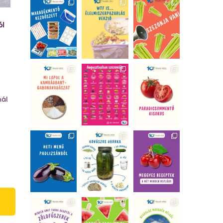
ól
nál