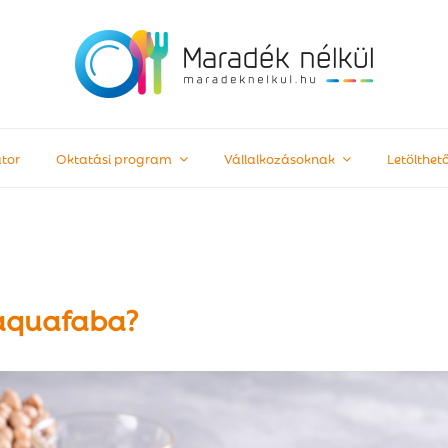
tor
Oktatási program
Vállalkozásoknak
Letölthe
aquafaba?