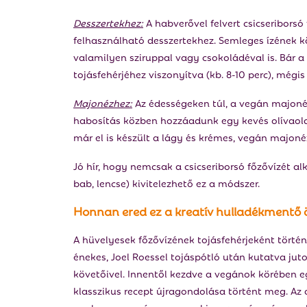
Desszertekhez:
A habverővel felvert csicseriborsó
felhasználható desszertekhez. Semleges ízének kö
valamilyen sziruppal vagy csokoládéval is. Bár a
tojásfehérjéhez viszonyítva (kb. 8-10 perc), mégis
Majonézhez:
Az édességeken túl, a vegán majonéz
habosítás közben hozzáadunk egy kevés olívaolajat
már el is készült a lágy és krémes, vegán majoné
Jó hír, hogy nemcsak a csicseriborsó főzővízét al
bab, lencse) kivitelezhető ez a módszer.
Honnan ered ez a kreatív hulladékmentő ö
A hüvelyesek főzővízének tojásfehérjeként történ
énekes, Joel Roessel tojáspótló után kutatva juto
követőivel. Innentől kezdve a vegánok körében e
klasszikus recept újragondolása történt meg. Az 