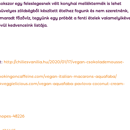
okszor egy feleslegesnek vélt konyhai melléktermék is lehet
üvelyes zöldségből készített ételhez fogunk és nem szeretnénk,
maradt főzővíz, tegyünk egy próbát a fenti ételek valamelyikéve
ővül kedvenceink listája.
t:
http://chiliesvanilia.hu/2020/01/17/vegan-csokolademousse-
cookingoncaffeine.com/vegan-italian-macarons-aquafaba/
okveggielicious.com/vegan-aquafaba-pavlova-coconut-cream-
-hopes-48226