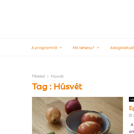
A programról
Mit tehetsz?
Adagkalkulá
Főoldal
Húsvét
Tag : Húsvét
Hí
E
A 
am