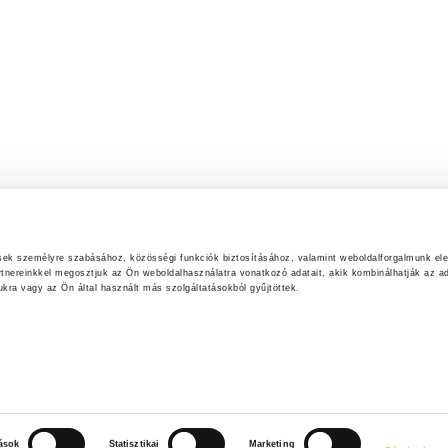
ések személyre szabásához, közösségi funkciók biztosításához, valamint weboldalforgalmunk el
rtnereinkkel megosztjuk az Ön weboldalhasználatra vonatkozó adatait, akik kombinálhatják az ad
ra vagy az Ön által használt más szolgáltatásokból gyűjtöttek.
tások
Statisztikai
Marketing