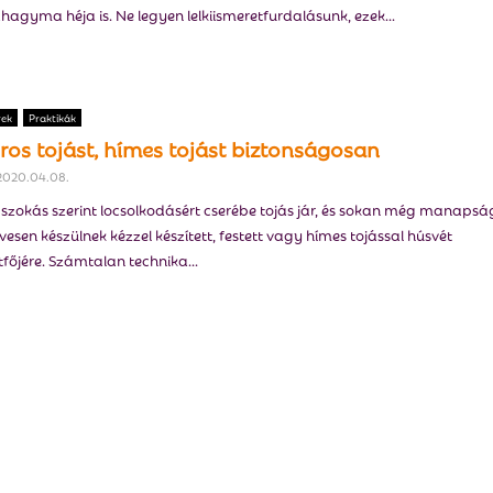
lahagyma héja is. Ne legyen lelkiismeretfurdalásunk, ezek...
rek
Praktikák
iros tojást, hímes tojást biztonságosan
2020.04.08.
szokás szerint locsolkodásért cserébe tojás jár, és sokan még manapság
ívesen készülnek kézzel készített, festett vagy hímes tojással húsvét
tfőjére. Számtalan technika...