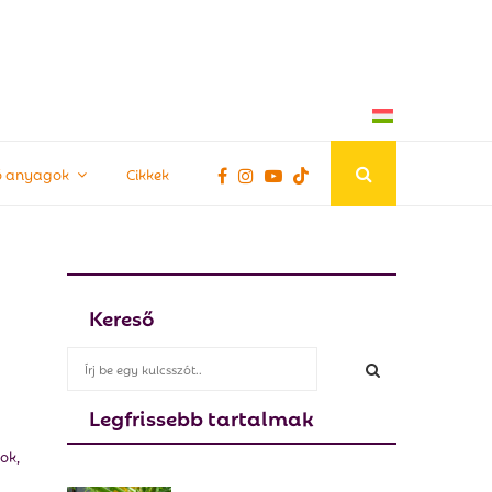
tő anyagok
Cikkek
Kereső
S
e
a
Legfrissebb tartalmak
S
r
c
ok,
E
h