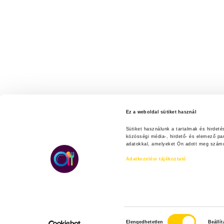
Ez a weboldal sütiket használ
Sütiket használunk a tartalmak és hirdet
közösségi média-, hirdető- és elemező pa
adatokkal, amelyeket Ön adott meg számuk
Adatkezelési tájékoztató
H
Elengedhetetlen
Beállí