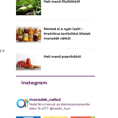
Heti menü főzőtökből
f
A
o
r
R
:
C
Mentsd el a nyár ízeit! –
Praktikus tartósítási ötletek
H
maradék nélkül
 is
Heti menü paprikából
Instagram
maradek_nelkul
Vedd fel a harcot az élelmiszerpazarlás
ellen Te is!
@nebih_hun