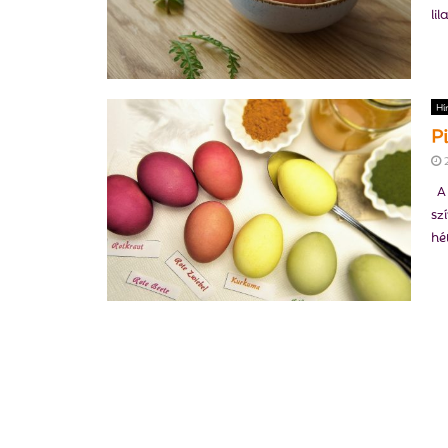
li
Hí
P
A 
sz
hé