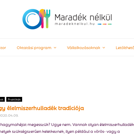
tor
Oktatási program
Vállalkozásoknak
Letölthe
rek
Praktikák
gy élelmiszerhulladék tradíciója
2020.04.09.
hagymahéjat megesszük? Ugye nem. Vannak olyan élelmiszerhulladék
elyek szükségszerűen keletkeznek, ilyen például a vörös- vagy a