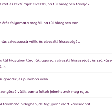
z ízét és textúráját elveszti, ha túl hidegben tárolják.
z érés folyamata megáll, ha túl hidegben van.
 hús szivacsossá válik, és elveszíti frissességét.
a túl hidegben tárolják, gyorsan elveszti frissességét és szálkáss
álik.
sugorodik, és puhábbá válik.
izenyőssé válik, barna foltok jelenhetnek meg rajta.
ól tárolható hidegben, de fagypont alatt károsodhat.