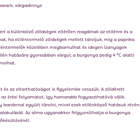
barack, sárgadinnye
ert a különböző zöldségek eltérően reagálnak az etilénre és a
at, ha etiléntermelő zöldségek mellett tároljuk, míg a paprika
etiléntermelők közelében megbarnulhat és idegen ízanyagok
lén hatására gyorsabban sárgul, a burgonya pedig 4 °C alatti
molhat.
t és az eltarthatóságot is figyelembe vesszük. A zöldérett
a az érési folyamatot, így hamarabb fogyaszthatóvá válik.
 banánnal együtt tárolni, mivel ezek etilénképző hatásuk révén
ialakulását. Az alma ugyanakkor felgyorsíthatja a burgonya
lőkészítésénél.