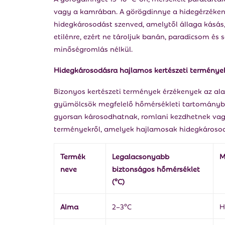
vagy a kamrában. A görögdinnye a hidegérzéken
hidegkárosodást szenved, amelytől állaga kásás, 
etilénre, ezért ne tároljuk banán, paradicsom és 
minőségromlás nélkül.
Hidegkárosodásra hajlamos kertészeti terménye
Bizonyos kertészeti termények érzékenyek az ala
gyümölcsök megfelelő hőmérsékleti tartományban
gyorsan károsodhatnak, romlani kezdhetnek vagy 
terményekről, amelyek hajlamosak hidegkároso
Termék
Legalacsonyabb
M
neve
biztonságos hőmérséklet
(°C)
Alma
2–3°C
H