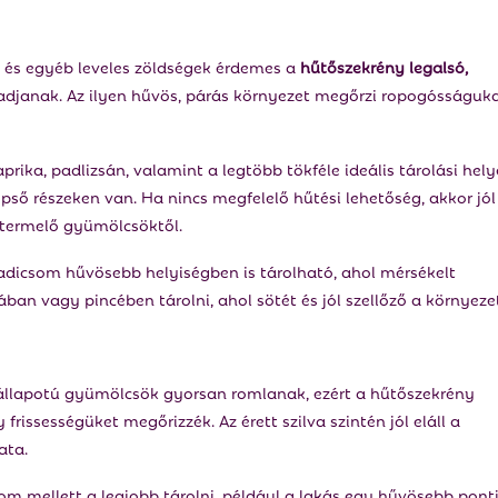
tát és egyéb leveles zöldségek érdemes a
hűtőszekrény legalsó,
radjanak. Az ilyen hűvös, párás környezet megőrzi ropogósságuk
prika, padlizsán, valamint a legtöbb tökféle ideális tárolási hely
ső részeken van. Ha nincs megfelelő hűtési lehetőség, akkor jól
t termelő gyümölcsöktől.
dicsom hűvösebb helyiségben is tárolható, ahol mérsékelt
an vagy pincében tárolni, ahol sötét és jól szellőző a környezet
t állapotú gyümölcsök gyorsan romlanak, ezért a hűtőszekrény
rissességüket megőrizzék. Az érett szilva szintén jól eláll a
ata.
om mellett a legjobb tárolni, például a lakás egy hűvösebb pont