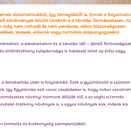
hetnek víztartalmukból, így tömegükből is. Ennek a folyamat
ő körülmények között történik-e a tárolás. Természetesen, h
ám még nem rothadt és nem penészes, akkor biztonságosan
zelékek, levesek, szószok vagy turmixok alapanyagaként.
érséklet, a páratartalom és a tárolási idő – döntő fontosságúak
s etilénérzékeny tulajdonsága is hatással lehet az érési vagy
a betakarítás után is folytatódik. Ezek a gyümölcsök a szüretet
nek, így figyelembe kell venni vásárláskor is, hogy mikor szeretné
természetes növényi hormont állítják elő, s ez segíti a termés
 kevésbé érzékeny növények is, s egyes növények sok, mások kis
én termelés és érzékenység szempontjából: