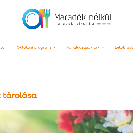
tor
Oktatási program
Vállalkozásoknak
Letölthe
k tárolása