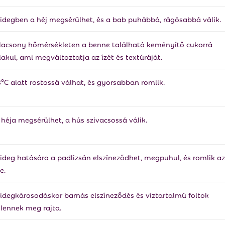
idegben a héj megsérülhet, és a bab puhábbá, rágósabbá válik.
lacsony hőmérsékleten a benne található keményítő cukorrá
lakul, ami megváltoztatja az ízét és textúráját.
3°C alatt rostossá válhat, és gyorsabban romlik.
 héja megsérülhet, a hús szivacsossá válik.
ideg hatására a padlizsán elszíneződhet, megpuhul, és romlik az
e.
idegkárosodáskor barnás elszíneződés és víztartalmú foltok
elennek meg rajta.