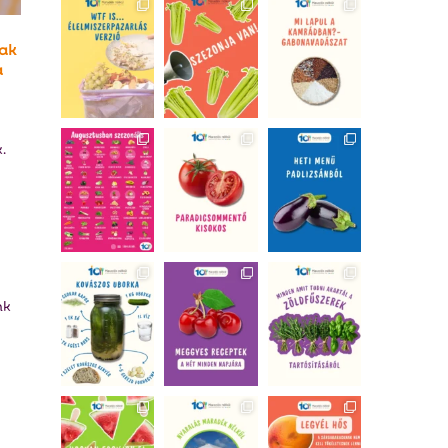
nak
a
.
nk