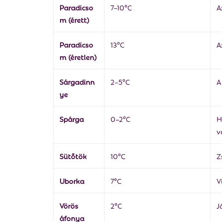
Paradicso
7–10°C
A
m (érett)
Paradicso
13°C
A
m (éretlen)
Sárgadinn
2–5°C
A
ye
Spárga
0–2°C
H
v
Sütőtök
10°C
Z
Uborka
7°C
V
Vörös
2°C
J
áfonya