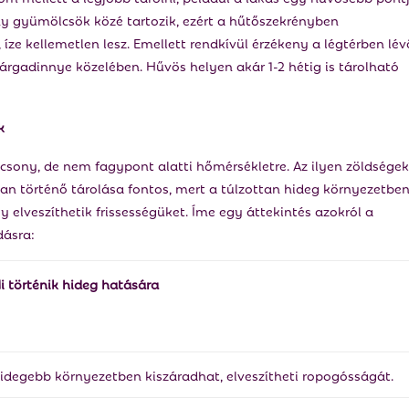
y gyümölcsök közé tartozik, ezért a hűtőszekrényben
íze kellemetlen lesz. Emellett rendkívül érzékeny a légtérben lév
sárgadinnye közelében. Hűvös helyen akár 1-2 hétig is tárolható
k
csony, de nem fagypont alatti hőmérsékletre. Az ilyen zöldségek
 történő tárolása fontos, mert a túlzottan hideg környezetbe
elveszíthetik frissességüket. Íme egy áttekintés azokról a
dásra:
i történik hideg hatására
idegebb környezetben kiszáradhat, elveszítheti ropogósságát.