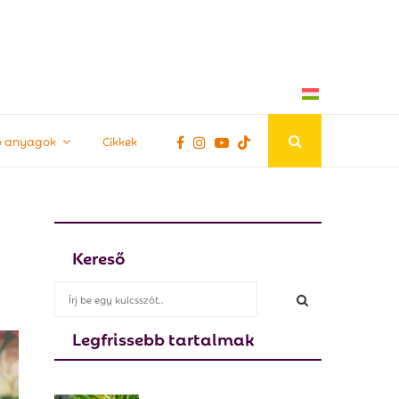
tő anyagok
Cikkek
Kereső
S
e
a
Legfrissebb tartalmak
S
r
c
E
h