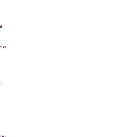
at
e a
.
ján