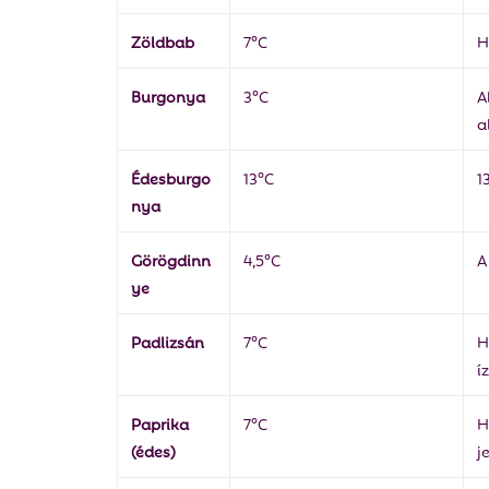
Zöldbab
7°C
H
Burgonya
3°C
A
a
Édesburgo
13°C
1
nya
Görögdinn
4,5°C
A
ye
Padlizsán
7°C
H
íz
Paprika
7°C
H
(édes)
j