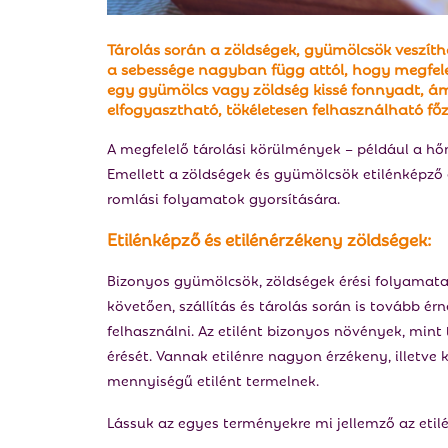
Tárolás során a zöldségek, gyümölcsök veszít
a sebessége nagyban függ attól, hogy megfelel
egy gyümölcs vagy zöldség kissé fonnyadt, 
elfogyasztható, tökéletesen felhasználható fő
A megfelelő tárolási körülmények – például a hőm
Emellett a zöldségek és gyümölcsök etilénképző é
romlási folyamatok gyorsítására.
Etilénképző és etilénérzékeny zöldségek:
Bizonyos gyümölcsök, zöldségek érési folyamata 
követően, szállítás és tárolás során is tovább ér
felhasználni. Az etilént bizonyos növények, mint 
érését. Vannak etilénre nagyon érzékeny, illetve
mennyiségű etilént termelnek.
Lássuk az egyes terményekre mi jellemző az etil