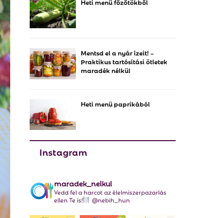
Heti menü főzőtökből
f
A
o
r
R
:
C
Mentsd el a nyár ízeit! –
Praktikus tartósítási ötletek
H
maradék nélkül
Heti menü paprikából
Instagram
maradek_nelkul
Vedd fel a harcot az élelmiszerpazarlás
ellen Te is!
@nebih_hun