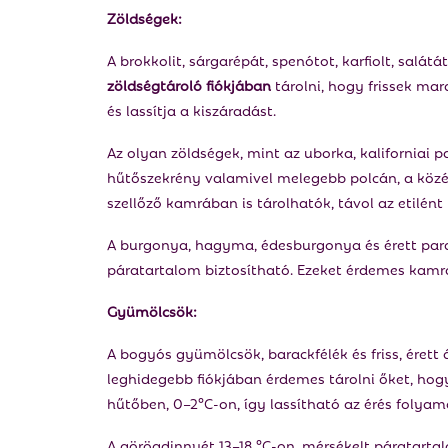
Zöldségek:
A brokkolit, sárgarépát, spenótot, karfiolt, salá
zöldségtároló fiókjában
tárolni, hogy frissek ma
és lassítja a kiszáradást.
Az olyan zöldségek, mint az uborka, kaliforniai pa
hűtőszekrény valamivel melegebb polcán, a közép
szellőző kamrában is tárolhatók, távol az etilén
A burgonya, hagyma, édesburgonya és érett para
páratartalom biztosítható. Ezeket érdemes kamráb
Gyümölcsök:
A bogyós gyümölcsök, barackfélék és friss, éret
leghidegebb fiókjában érdemes tárolni őket, hogy f
hűtőben, 0–2°C-on, így lassítható az érés folyam
A görögdinnyét 13–18 °C-on, mérsékelt páratartal