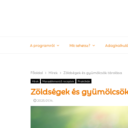
A programról
Mit tehetsz?
Adagkalkulá
Főoldal
Hírek
Zöldségek és gyümölcsök tárolása
Hírek
Maradékmentő receptek
Praktikák
Zöldségek és gyümölcsö
2025.01.14.