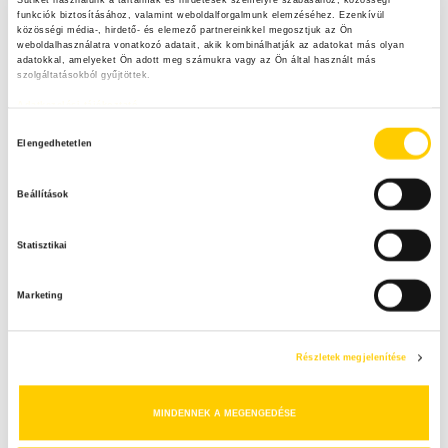
Sütiket használunk a tartalmak és hirdetések személyre szabásához, közösségi 
funkciók biztosításához, valamint weboldalforgalmunk elemzéséhez. Ezenkívül 
közösségi média-, hirdető- és elemező partnereinkkel megosztjuk az Ön 
Kereső
weboldalhasználatra vonatkozó adatait, akik kombinálhatják az adatokat más olyan 
adatokkal, amelyeket Ön adott meg számukra vagy az Ön által használt más 
szolgáltatásokból gyűjtöttek.
S
e
Adatkezelési tájékoztató
a
Legfrissebb tartalmak
S
H
r
Elengedhetetlen
o
c
E
z
h
Beállítások
Heti menü főzőtökből
z
f
A
o
á
r
Statisztikai
R
j
:
á
C
Marketing
r
Mentsd el a nyár ízeit! – Praktikus tartósítási
ötletek maradék nélkül
u
H
l
Részletek megjelenítése
á
s
Heti menü paprikából
MINDENNEK A MEGENGEDÉSE
k
i