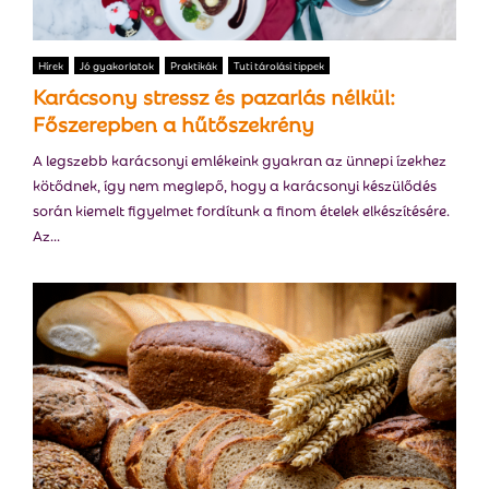
E
N
Hírek
Jó gyakorlatok
Praktikák
Tuti tárolási tippek
Karácsony stressz és pazarlás nélkül:
Főszerepben a hűtőszekrény
U
A legszebb karácsonyi emlékeink gyakran az ünnepi ízekhez
kötődnek, így nem meglepő, hogy a karácsonyi készülődés
során kiemelt figyelmet fordítunk a finom ételek elkészítésére.
Az...