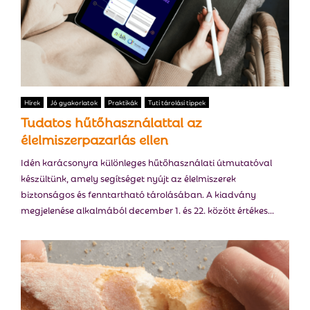
Hírek
Jó gyakorlatok
Praktikák
Tuti tárolási tippek
Tudatos hűtőhasználattal az
élelmiszerpazarlás ellen
Idén karácsonyra különleges hűtőhasználati útmutatóval
készültünk, amely segítséget nyújt az élelmiszerek
biztonságos és fenntartható tárolásában. A kiadvány
megjelenése alkalmából december 1. és 22. között értékes...