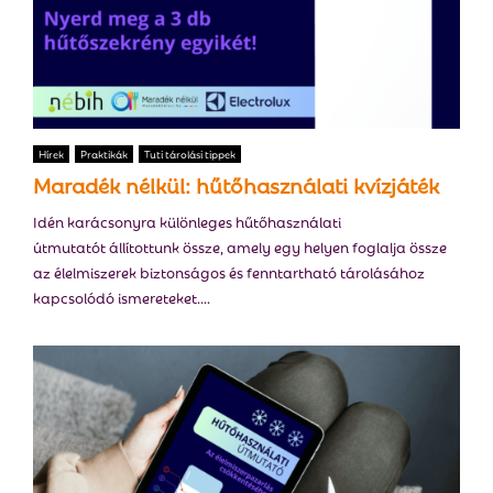
Hírek
Praktikák
Tuti tárolási tippek
Maradék nélkül: hűtőhasználati kvízjáték
Idén karácsonyra különleges hűtőhasználati
útmutatót állítottunk össze, amely egy helyen foglalja össze
az élelmiszerek biztonságos és fenntartható tárolásához
kapcsolódó ismereteket....