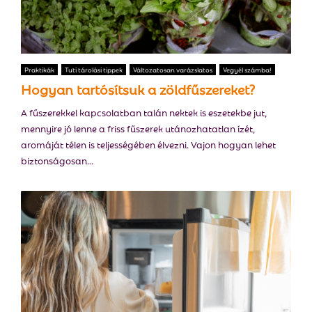
Praktikák
Tuti tárolási tippek
Változatosan varázslatos
Vegyél számba!
Hogyan tartósítsuk a zöldfűszereket?
A fűszerekkel kapcsolatban talán nektek is eszetekbe jut,
mennyire jó lenne a friss fűszerek utánozhatatlan ízét,
aromáját télen is teljességében élvezni. Vajon hogyan lehet
biztonságosan...