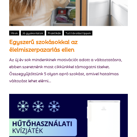
Hírek
Jó gyakorlatok
Praktikák
Tuti tárolási tippek
Egyszerű szokásokkal az
élelmiszerpazarlás ellen
Az új év sok mindenkinek motivációt adott a változtatásra,
ebben szeretnénk most cikkünkkel támogatni titeket.
Összegyűjtöttünk 5 olyan apró szokást, amivel hatalmas
változást lehet elérni...