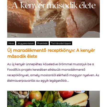
Hírek
Jó gyakorlatok
Praktikák
Tuti tárolási tippek
Új maradékmentő receptkönyv: A kenyér
második élete
Az új kenyér ünnepéhez közeledve örömmel mutatjuk be a
FoodRUs projekt keretében elkészült maradékmentő
receptkönyvet, amely mostantól elérhető magyar nyelven. Az
élelmiszerpazarlás az egyik legégetőbb...