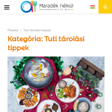
P
R
Főoldal
Tuti tárolási tippek
I
Kategória: Tuti tárolási
tippek
M
A
R
Y
M