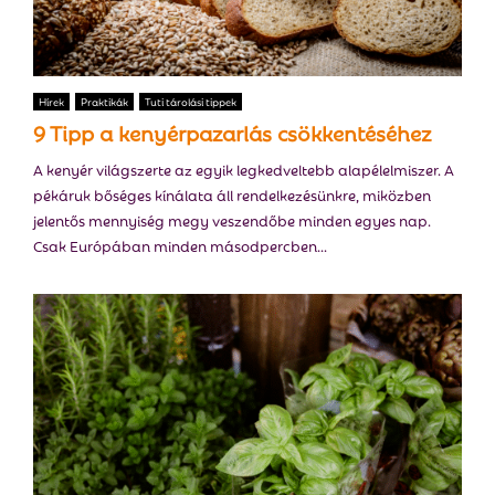
Hírek
Praktikák
Tuti tárolási tippek
9 Tipp a kenyérpazarlás csökkentéséhez
A kenyér világszerte az egyik legkedveltebb alapélelmiszer. A
pékáruk bőséges kínálata áll rendelkezésünkre, miközben
jelentős mennyiség megy veszendőbe minden egyes nap.
Csak Európában minden másodpercben...