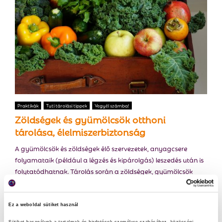
Praktikák
Tuti tárolási tippek
Vegyél számba!
Zöldségek és gyümölcsök otthoni
tárolása, élelmiszerbiztonság
A gyümölcsök és zöldségek élő szervezetek, anyagcsere
folyamataik (például a légzés és kipárolgás) leszedés után is
folytatódhatnak. Tárolás során a zöldségek, gyümölcsök
veszíthetnek víztartalmukból, ennek...
Ez a weboldal sütiket használ