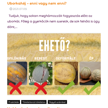
Uborkahéj – enni vagy nem enni?
2021.07.09.
Tudjuk, hogy sokan meghámozzák fogyasztás előtt az
uborkát. Főleg a gyerkőcök nem szeretik, de sok felnőtt is úgy
dönt,...
Praktikák
Tökéletlenül tökéletes
Vegyél számba!