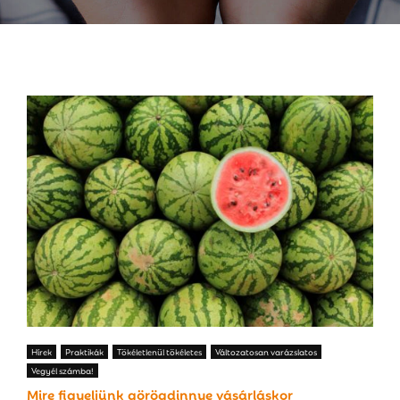
E
N
U
Hírek
Praktikák
Tökéletlenül tökéletes
Változatosan varázslatos
Vegyél számba!
Mire figyeljünk görögdinnye vásárláskor