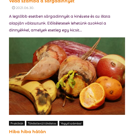
Vedd számba a sárgadinnyét
2021.06.30.
A legtöbb esetben sárgadinnyét a kinézete és az illata
alapján választunk. Előítéletesek lehetünk azokkal a
dinnyékkel, amelyek esetleg egy kicsit...
Praktikák
Tökéletlenül tökéletes
Vegyél számba!
Hiba hiba hátán