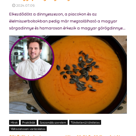
2024.07.09.
Elkezdődött a dinnyeszezon, a piacokon és az
élelmiszerboltokban pedig már megtalálható a magyar
sárgadinnye és hamarosan érkezik a magyar görögdinnye...
Hírek
Praktikák
Szezonális szerelem
Tökéletlenül tökéletes
Változatosan varázslatos