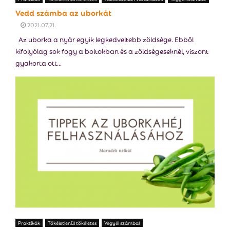
Vedd számba az uborkát
2021.07.21.
Az uborka a nyár egyik legkedveltebb zöldsége. Ebből
kifolyólag sok fogy a boltokban és a zöldségeseknél, viszont
gyakorta ott...
Praktikák
Tökéletlenül tökéletes
Vegyél számba!