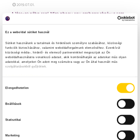
2019.07.01.
A látszat néha csal. Mint ahogy egy emberre ránézve sem
tudjuk, hogy a jó vagy rossz tulajdonságai vannak-e
túlsúlyban,...
Ez a weboldal sütiket használ
Sütiket használunk a tartalmak és hirdetések személyre szabásához, közösségi 
funkciók biztosításához, valamint weboldalforgalmunk elemzéséhez. Ezenkívül 
közösségi média-, hirdető- és elemező partnereinkkel megosztjuk az Ön 
weboldalhasználatra vonatkozó adatait, akik kombinálhatják az adatokat más olyan 
adatokkal, amelyeket Ön adott meg számukra vagy az Ön által használt más 
szolgáltatásokból gyűjtöttek.
Adatkezelési tájékoztató
H
Elengedhetetlen
o
z
Beállítások
z
á
Statisztikai
j
Jó gyakorlatok
Tökéletlenül tökéletes
Változatosan varázslatos
á
Vegyél számba!
Marketing
r
Zöldségek és gyümölcsök szállítása, a szállítás