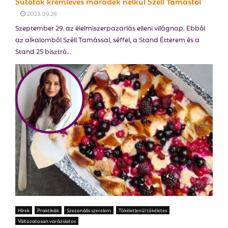
Sütőtök krémleves maradék nélkül Széll Tamástól
2023.09.29.
Szeptember 29. az élelmiszerpazarlás elleni világnap. Ebből
az alkalomból Széll Tamással, séffel, a Stand Étterem és a
Stand 25 bisztró...
Hírek
Praktikák
Szezonális szerelem
Tökéletlenül tökéletes
Változatosan varázslatos