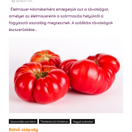
2019.07.01.
Élelmiszer-kilométerként emlegetjük azt a távolságot,
amelyet az élelmiszereink a származási helyüktől a
fogyasztó asztaláig megtesznek. A szállítási távolságok
észszerűsítése...
Szezonális szerelem
Tökéletlenül tökéletes
Vegyél számba!
Belső szépség