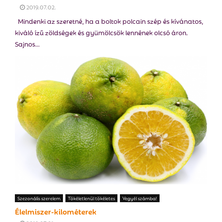
2019.07.02.
Mindenki az szeretné, ha a boltok polcain szép és kívánatos,
kiváló ízű zöldségek és gyümölcsök lennének olcsó áron.
Sajnos...
Szezonális szerelem
Tökéletlenül tökéletes
Vegyél számba!
Élelmiszer-kilométerek