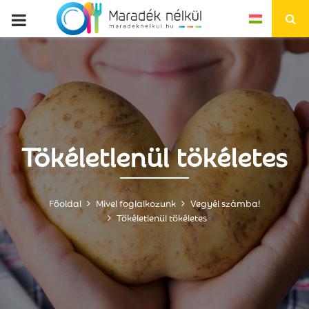
P
R
I
M
Tökéletlenül tökéletes
A
R
Főoldal
Mivel foglalkozunk
Vegyél számba!
Tökéletlenül tökéletes
Y
M