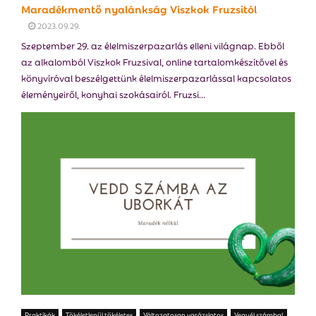
Maradékmentő nyalánkság Viszkok Fruzsitól
2023.09.29.
Szeptember 29. az élelmiszerpazarlás elleni világnap. Ebből
az alkalomból Viszkok Fruzsival, online tartalomkészítővel és
könyvíróval beszélgettünk élelmiszerpazarlással kapcsolatos
éleményeiről, konyhai szokásairól. Fruzsi...
Praktikák
Tökéletlenül tökéletes
Változatosan varázslatos
Vegyél számba!